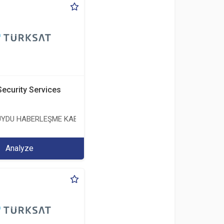
Security Services
 ANONİM ŞİRKETİ
YDU HABERLEŞME KABLO TV VE İŞLETME ANONİM ŞİRKETİ
Analyze