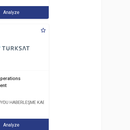
Analyze
Operations
ent
YDU HABERLEŞME KABLO TV VE İŞLETME ANONİM ŞİRKETİ
 ANONİM ŞİRKETİ
Analyze