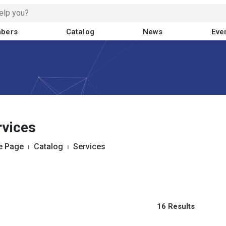
bers
Catalog
News
Eve
rvices
 Page
⏐
Catalog
⏐
Services
16 Results